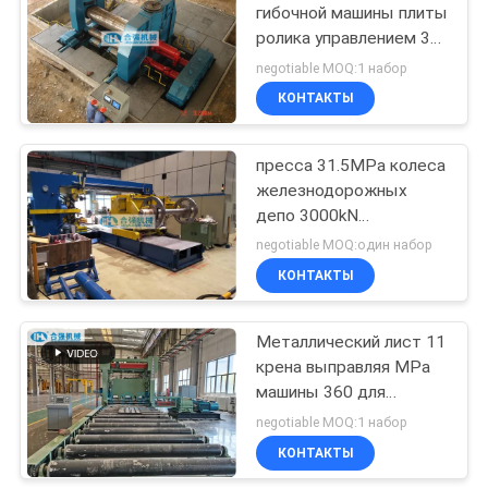
гибочной машины плиты
ролика управлением 3
9
NC
negotiable MOQ:1 набор
Железнодорожный
КОНТАКТЫ
turntable
пресса 31.5MPa колеса
железнодорожных
депо 3000kN
горизонтальная
negotiable MOQ:один набор
КОНТАКТЫ
7
Железнодорожный
Металлический лист 11
крена выправляя MPa
подниматься
машины 360 для
поднимает
толщины плиты 20mm
negotiable MOQ:1 набор
КОНТАКТЫ
домкратом