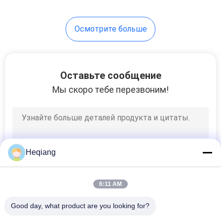
10
Осмотрите больше
Пресса собрания
шестерни Wheelset
Оставьте сообщение
Мы скоро тебе перезвоним!
11
Подниматься
Heqiang
тележки
поднимает
6:11 AM
домкратом
Good day, what product are you looking for?