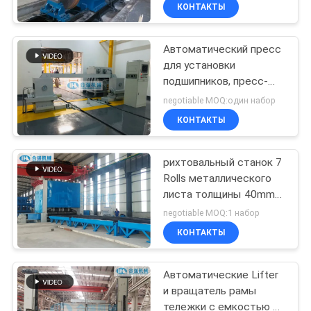
КАЧЕСТВА
КОНТАКТЫ
Автоматический пресс
СВЯЖИТЕСЬ
32
для установки
МЫ
подшипников, пресс-
Машина прессы
машина для колесных
negotiable MOQ:один набор
подшипника
подшипников
СПРОСИТЕ
КОНТАКТЫ
колеса
ЦИТАТУ
рихтовальный станок 7
Rolls металлического
КАРТА
листа толщины 40mm
15
САЙТА
выправляя машину
negotiable MOQ:1 набор
Машина
КОНТАКТЫ
PRIVACY
гидравлической
Автоматические Lifter
POLICY
прессы
и вращатель рамы
тележки с емкостью 5