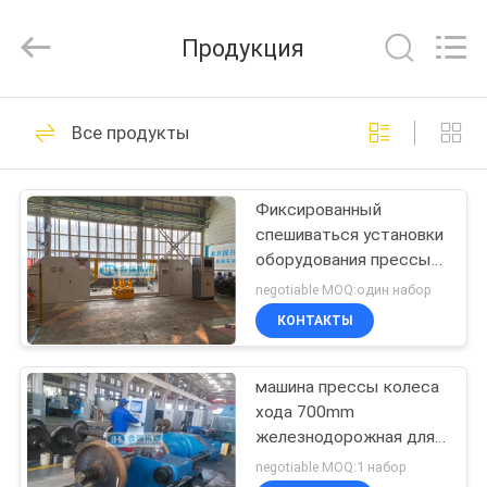
Machinery
Development
Limited
Продукция
by
Share
Ltd.
All
Rights
ДОМ
52
Reserved.
Все продукты
Пресса Wheelset
ПРОДУКТЫ
Фиксированный
спешиваться установки
О
оборудования прессы
НАС
подшипника колеса
negotiable MOQ:один набор
КОНТАКТЫ
26
ПУТЕШЕСТВИЕ
Машина прессы
машина прессы колеса
ФАБРИКИ
хода 700mm
колеса
железнодорожная для
ПРОВЕРКА
разборки
negotiable MOQ:1 набор