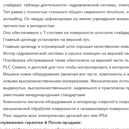
слайдера, таблицы деятельности, гидравлической системы, элект
Тип рамка c полностью стального общего сваренного structrure, 
annealling. Он твердо зафиксирован на землю учреждения анке
прочностью и ригидностью.
Оно обеспечивало с T-слотами на поверхности штосселя слайдер
Главный цилиндр установлен на верхний луч.
Главные цилиндр и плунжерный шток хорошая качественная ковка
Мотор гидравлической системы и насоса помещен на верхней ча
Платформа обслуживания также обеспечена на верхней части т
PLC Сименс и дисплей для того чтобы контролировать и контрол
Машина новое оборудование (включая все части, компоненты и а
новыми высококачественными материалами. Механические испо
выдвинутых, высококачественныхся, надежныхся и практически пр
уместными международными стандартами.
Компоненты металла оборудования и аппаратур rustproof и пок
механической обработке поверхности и гальванизируя поверхнос
Ранг защиты всех электрических деталей нет чем IP54.
служивание гарантии & После-продажи: