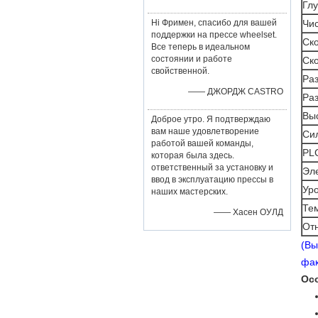
Глу
Hi Фримен, спасибо для вашей
Чи
поддержки на прессе wheelset.
Ск
Все теперь в идеальном
состоянии и работе
Ск
свойственной.
Ра
—— ДЖОРДЖ CASTRO
Раз
Выс
Доброе утро. Я подтверждаю
вам наше удовлетворение
Си
работой вашей команды,
PL
которая была здесь.
ответственный за установку и
Эл
ввод в эксплуатацию прессы в
Ур
наших мастерских.
Те
—— Хасен ОУЛД
От
(Вы
фак
Ос