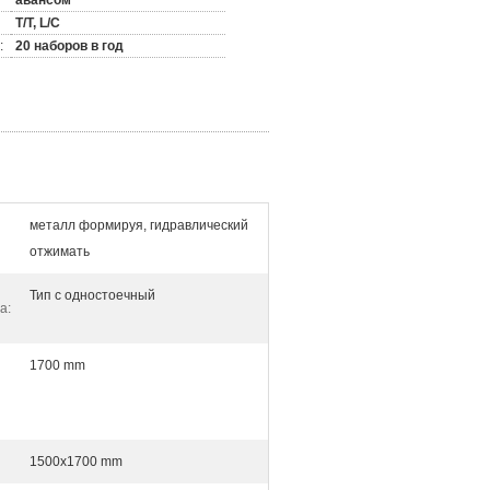
авансом
T/T, L/C
:
20 наборов в год
металл формируя, гидравлический
отжимать
Тип c одностоечный
а:
1700 mm
1500x1700 mm