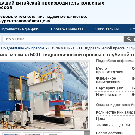
дущий китайский производитель колесных
ессов
едовые технологии, надежное качество,
курентоспособная цена
Путешествие фабрики
Проверка качества
Свяжитесь мы
От
 гидравлической прессы
C типа машина 500T гидравлической прессы с гл
типа машина 500T гидравлической прессы с глубиной 
Подробная информаци
Место
Х
происхождения:
Фирменное
H
наименование:
Сертификация:
I
Номер модели:
H
Оплата и доставка У
Количество мин заказа
Цена:
Упаковывая детали:
Время доставки: