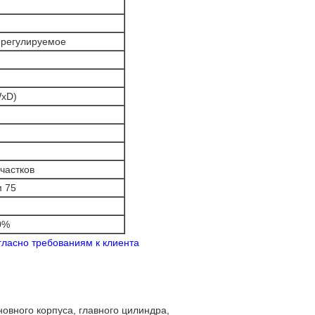
 регулируемое
WxD)
частков
м 75
0%
ласно требованиям к клиента
овного корпуса, главного цилиндра,