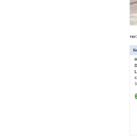
тег
К
H
D
L
К
Т