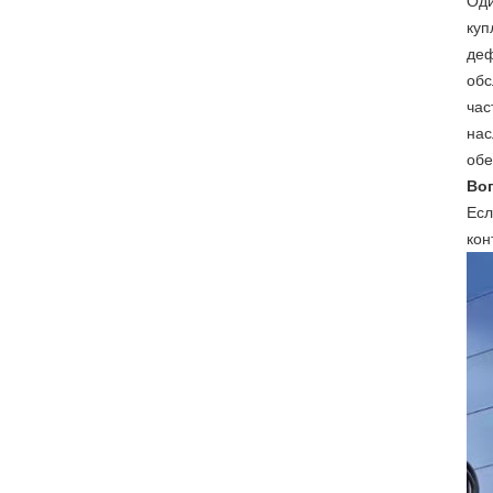
Оди
куп
деф
обс
час
нас
обе
Во
Есл
кон