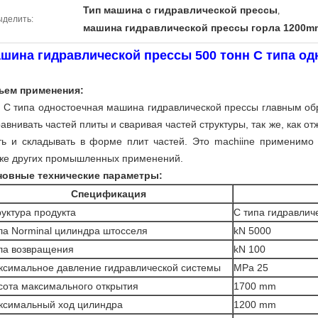
Тип машина c гидравлической прессы
,
ыделить:
машина гидравлической прессы горла 1200m
шина гидравлической прессы 500 тонн C типа од
ъем применения:
 C типа одностоечная машина гидравлической прессы
главным обр
авнивать частей плиты и сваривая частей структуры, так же, как о
ть и складывать в форме плит частей.
Это machiine применимо
же других промышленных применений.
новные технические параметры:
Спецификация
уктура продукта
C типа гидравлич
ла Norminal цилиндра штосселя
kN 5000
ла возвращения
kN 100
ксимальное давление гидравлической системы
MPa 25
сота максимального открытия
1700 mm
ксимальный ход цилиндра
1200 mm