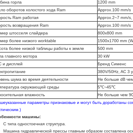
бина горла
1200 mm
сло оборотов холостого хода Ram
Approx.100 mm/s
орость Ram работая
Approx.2~7 mm/s,
орость возвращения Ram
Approx.100 mm/s
змер штосселя слайдера
800x800 mm
мер более низкого worktable
1500x1700 mm (
ота более низкой таблицы работы к земле
500 mm
ла главного мотора
30 kW
C и дисплей
Бренд Сименс
ектропитание
380V/50Hz, AC 3 у
овень шума во время деятельности
Не больше dB че
мпература окружающей среды
5℃~45℃
носительная влажность
Не больше чем 9
шеуказанные параметры признаковые и могут быть доработаны сог
тическим.)
обенности машины:
C типа одностоечная структура.
Машина гидравлической прессы главным образом составлена осн