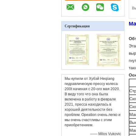
В
Ма
Сертификация
Об
Эта
выр
гну
так
Ос
Мы купили от Хубэй Heqiang
гидравлическую прессу колеса
200t начиная с 20-ого мая 2020.
Стр
В виду того что она была
Си
включена в работу в феврале
2021, пресса находилась в
Си
хорошей деятельности без
Ма
проблем. Opeation очень легко и
мы очень счастливы с этим
Вы
приобретением.
Ма
—— Milos Vukovic