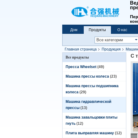
Ве
пр
Пер
кон
Дом
Продукты
О нас
Главная страница
Продукция
Машина
C 
Все продукты
Пресса Wheelset
(49)
Машина прессы колеса
(23)
Машина прессы подшипника
колеса
(29)
Машина гидравлической
прессы
(13)
Машина завальцовки плиты
гнуть
(12)
Плита выправляя машину
(12)