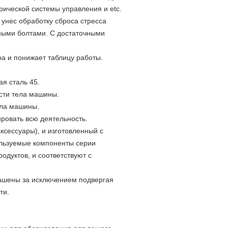
рической системы управления и etc.
и унес обработку сброса стресса
рными болтами. С достаточными
а и понижает таблицу работы.
я сталь 45.
сти тела машины.
ела машины.
ировать всю деятельность.
ксессуары), и изготовленный с
льзуемые компоненты серии
одуктов, и соответствуют с
рашены за исключением подвергая
ти.