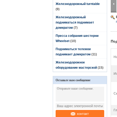
Железнодорожный turntable
(9)
Железнодорожный
подниматься поднимает
домкратом
(7)
Пресса собрания шестерни
Wheelset
(10)
По
Подниматься тележки
поднимает домкратом
(11)
На
Железнодорожное
оборудование мастерской
(15)
И
Оставьте нам сообщение
Си
Гл
контакт