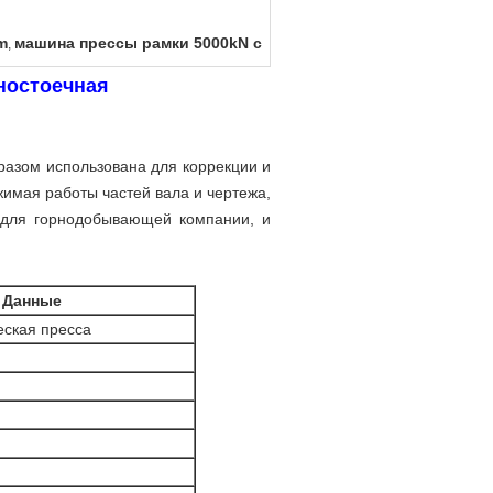
m
машина прессы рамки 5000kN c
,
ностоечная
азом использована для коррекции и
тжимая работы частей вала и чертежа,
 для горнодобывающей компании, и
Данные
еская пресса