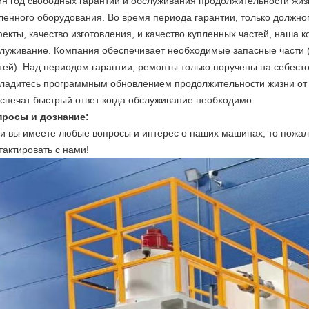
н год свободных гарантии и обслуживания продолжительности жиз
ленного оборудования. Во время периода гарантии, только должног
екты, качество изготовления, и качество купленных частей, наша 
луживание. Компания обеспечивает необходимые запасные части 
тей). Над периодом гарантии, ремонты только поручены на себесто
ладитесь программным обновлением продолжительности жизни от
спечат быстрый ответ когда обслуживание необходимо.
просы и дознание:
и вы имеете любые вопросы и интерес о наших машинах, то пожал
тактировать с нами!