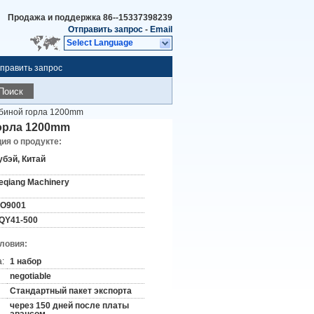
Продажа и поддержка
86--15337398239
Отправить запрос
-
Email
Select Language
править запрос
Поиск
убиной горла 1200mm
горла 1200mm
я о продукте:
убэй, Китай
eqiang Machinery
SO9001
QY41-500
словия:
:
1 набор
negotiable
Стандартный пакет экспорта
через 150 дней после платы