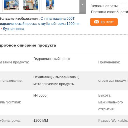
Условия оплаты:
Поставка способности
Большие изображения :
C типа машина 500T
контакт
гидравлической прессы с глубиной горла 1200mm
Лучшая цена
дробное описание продукта
Гидравлический пресс
звание продукта:
Применение:
Отжимающ и выравнивающ
спользование:
структура продукт
металлические продукты
kN 5000
Высота
ла Norminal:
максимального
открытия:
убина горла:
1200 MM
Размер Worktable: