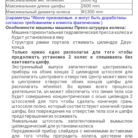
Максимальный вес Wheelset
5000 kg
Максимальная длина цапфы
2600 mm
Максимальный диаметр колеса
Φ1300 mm
(параметры *Above признаковые, и могут быть доработаны
согласно требованиям к клиента фактическим.)
Особенности машины машины Пресс-штуцера колеса:
Машина горизонтальная гидравлическая пресса колеса и
будет установлена в яму.
Структура рамки портала.
отжимать цилиндра Двух-
конца
.
Только нужно одно располагая для того чтобы
продолжать установка 2 колес и спешиваясь без
кантовать цапфу.
Экстренныйый выпуск запатентовал центризовать
приборы на обоих концах 2 цилиндров штосселя для
располагать центрового отверстия. Центр может ввести
в центровое отверстие обоих концов цапфы для
располагать wheelset. Во время всего процесса
деятельности, он может обеспечить что линия тела оси
будет совершенно концентрическая с осью цилиндра 2
штосселей для того чтобы сделать конечную грань
штосселя полно, который соответствуют конечной грани
цапфы, без повреждения на отверстии тела оси и цапфа
предотвращения из осаживать.
Уникальным штоссель запатентованный вымыслом
цилиндрический для установки колеса.
Передвижной прибор слайдера с меняемыми вставками
для того чтобы преградить колеса, шестерни или