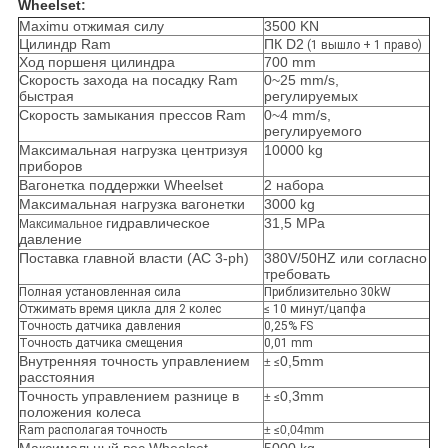
Wheelset
:
Maximu отжимая силу
3500 KN
Цилиндр Ram
ПК D2
(1 вышло + 1 право)
Ход поршеня цилиндра
700 mm
Скорость захода на посадку Ram
0~25 mm/s,
быстрая
регулируемых
Скорость замыкания прессов Ram
0~4 mm/s,
регулируемого
Максимальная нагрузка центризуя
10000 kg
приборов
Вагонетка поддержки Wheelset
2 набора
Максимальная нагрузка вагонетки
3000 kg
гидравлическое
31,5 MPa
Максимальное
давление
Поставка главной власти (AC 3-ph)
380V/50HZ или согласно
требовать
Полная установленная сила
Приблизительно 30kW
Отжимать время цикла для 2 колес
≤ 10 минут/цапфа
Точность датчика давления
0,25% FS
Точность датчика смещения
0,01 mm
Внутренняя точность управлением
0,5mm
±
≤
расстояния
Точность управлением разнице в
0,3mm
±
≤
положения колеса
Ram располагая точность
±
≤
0,04mm