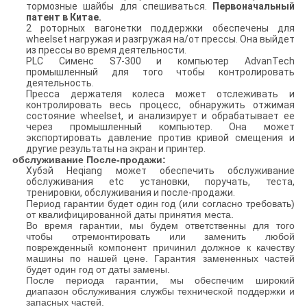
тормозные шайбы для спешиваться.
Первоначальный
патент в Китае.
2 роторных вагонетки поддержки обеспечены для
wheelset нагружая и разгружая на/от прессы. Она выйдет
из прессы во время деятельности.
PLC Сименс S7-300 и компьютер AdvanTech
промышленный для того чтобы контролировать
деятельность.
Пресса держателя колеса может отслеживать и
контролировать весь процесс, обнаружить отжимая
состояние wheelset, и анализирует и обрабатывает ее
через промышленный компьютер. Она может
экспортировать давление против кривой смещения и
другие результаты на экран и принтер.
обслуживание После-продажи:
Хубэй Heqiang может обеспечить обслуживание
обслуживания etc установки, поручать, теста,
тренировки, обслуживания и после-продажи.
Период гарантии будет один год (или согласно требовать)
от квалифицированной даты принятия места.
Во время гарантии, мы будем ответственны для того
чтобы отремонтировать или заменить любой
поврежденный компонент причинил должное к качеству
машины по нашей цене. Гарантия замененных частей
будет один год от даты замены.
После периода гарантии, мы обеспечим широкий
диапазон обслуживания службы технической поддержки и
запасных частей.