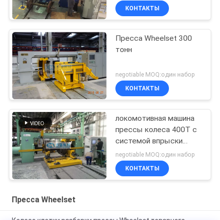
КОНТАКТЫ
Пресса Wheelset 300
тонн
negotiable MOQ:один набор
КОНТАКТЫ
локомотивная машина
прессы колеса 400T с
системой впрыски
масла
negotiable MOQ:один набор
КОНТАКТЫ
Пресса Wheelset