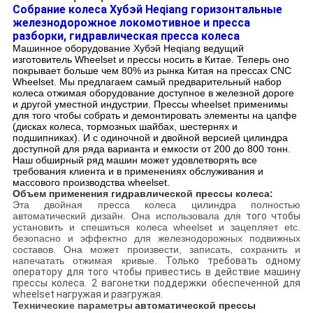
Собрание колеса Хубэй Heqiang горизонтальные
железнодорожное локомотивное и пресса
разборки, гидравлическая пресса колеса
Машинное оборудование Хубэй Heqiang ведущий
изготовитель Wheelset и прессы носить в Китае. Теперь оно
покрывает больше чем 80% из рынка Китая на прессах CNC
Wheelset. Мы предлагаем самый предварительный набор
колеса отжимая оборудование доступное в железной дороге
и другой уместной индустрии. Прессы wheelset применимы
для того чтобы собрать и демонтировать элементы на цапфе
(дисках колеса, тормозных шайбах, шестернях и
подшипниках). И с одиночной и двойной версией цилиндра
доступной для ряда варианта и емкости от 200 до 800 тонн.
Наш обширный ряд машин может удовлетворять все
требования клиента и в применениях обслуживания и
массового производства wheelset.
Объем применения гидравлической прессы колеса:
Эта двойная пресса колеса цилиндра
полностью
автоматический дизайн. Она
использовала для
того чтобы
установить и спешиться колеса wheelset и зацепляет etc.
безопасно и эффектно для железнодорожных подвижных
составов. Она может произвести, записать, сохранить и
напечатать отжимая кривые.
Только требовать одному
оператору для того чтобы привестись в действие машину
прессы колеса. 2 вагонетки поддержки обеспеченной для
wheelset нагружая и разгружая.
Технические параметры
автоматической прессы