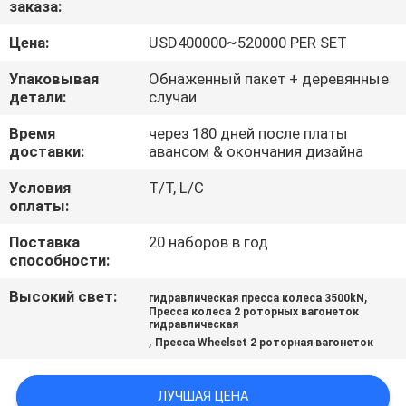
заказа:
КАЧЕСТВА
Цена:
USD400000~520000 PER SET
СВЯЖИТЕСЬ
Упаковывая
Обнаженный пакет + деревянные
МЫ
детали:
случаи
Время
через 180 дней после платы
доставки:
авансом & окончания дизайна
СПРОСИТЕ
ЦИТАТУ
Условия
T/T, L/C
оплаты:
Поставка
20 наборов в год
КАРТА
способности:
САЙТА
Высокий свет:
,
гидравлическая пресса колеса 3500kN
Пресса колеса 2 роторных вагонеток
гидравлическая
PRIVACY
,
Пресса Wheelset 2 роторная вагонеток
POLICY
ЛУЧШАЯ ЦЕНА