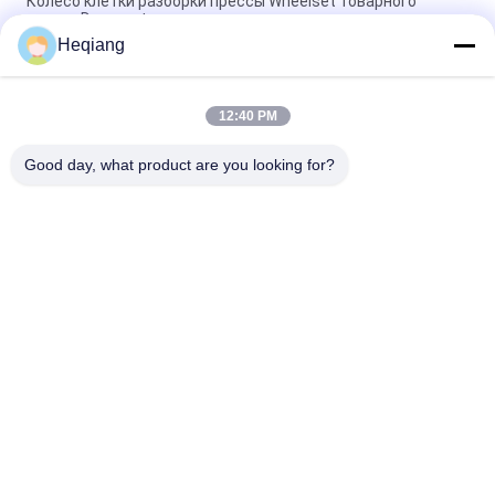
Колесо клетки разборки прессы Wheelset товарного
вагона Demount линия
Heqiang
Железнодорожная мастерская 3000kN Wheelset
спешивается колеса прессы Φ1250mm
12:40 PM
Пресса Wheelset метро 315 тонн с роторной вагонеткой
поддержки 180°
Good day, what product are you looking for?
Популярные категории
Все
Машина Прессы 
Пресса Wheelset
Колеса
Машина Прессы 
Машина 
Подшипника 
Гидравлической 
Колеса
Прессы
Машина 
Плита Выправляя 
Завальцовки 
Машину
Плиты Гнуть
Железнодорожный 
Железнодорожный 
Turntable
Подниматься 