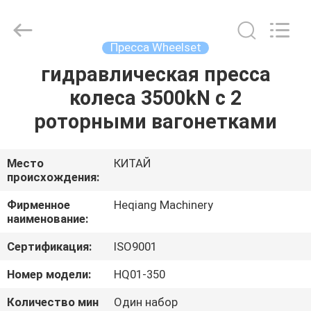
Machinery
Development
Limited
by
Share
Пресса Wheelset
Ltd.
All
Rights
гидравлическая пресса
ДОМ
Reserved.
колеса 3500kN с 2
ПРОДУКТЫ
роторными вагонетками
О
Место
КИТАЙ
происхождения:
НАС
Фирменное
Heqiang Machinery
наименование:
ПУТЕШЕСТВИЕ
Сертификация:
ISO9001
ФАБРИКИ
Номер модели:
HQ01-350
ПРОВЕРКА
Количество мин
Один набор