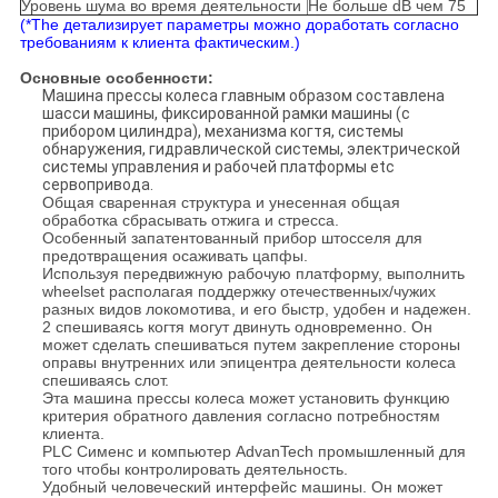
Уровень шума во время деятельности
Не больше dB чем 75
(*The детализирует параметры можно доработать согласно
требованиям к клиента фактическим.)
Основные особенности:
Машина прессы колеса главным образом составлена
шасси машины, фиксированной рамки машины (с
прибором цилиндра), механизма когтя, системы
обнаружения, гидравлической системы, электрической
системы управления и рабочей платформы etc
сервопривода.
Общая сваренная структура и унесенная общая
обработка сбрасывать отжига и стресса.
Особенный запатентованный прибор штосселя для
предотвращения осаживать цапфы.
Используя передвижную рабочую платформу, выполнить
wheelset располагая поддержку отечественных/чужих
разных видов локомотива, и его быстр, удобен и надежен.
2 спешиваясь когтя могут двинуть одновременно. Он
может сделать спешиваться путем закрепление стороны
оправы внутренних или эпицентра деятельности колеса
спешиваясь слот.
Эта машина прессы колеса может установить функцию
критерия обратного давления согласно потребностям
клиента.
PLC Сименс и компьютер AdvanTech промышленный для
того чтобы контролировать деятельность.
Удобный человеческий интерфейс машины. Он может