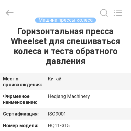
Machinery
Development
Limited
by
Share
Машина прессы колеса
Ltd.
All
Rights
Горизонтальная пресса
ДОМ
Reserved.
Wheelset для спешиваться
ПРОДУКТЫ
колеса и теста обратного
давления
О
НАС
Место
Китай
происхождения:
ПУТЕШЕСТВИЕ
Фирменное
Heqiang Machinery
наименование:
ФАБРИКИ
Сертификация:
ISO9001
ПРОВЕРКА
Номер модели:
HQ11-315