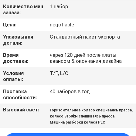
КАЧЕСТВА
Количество мин
1 набор
заказа:
СВЯЖИТЕСЬ
Цена:
negotiable
МЫ
Упаковывая
Стандартный пакет экспорта
детали:
СПРОСИТЕ
Время
через 120 дней после платы
доставки:
авансом & окончания дизайна
ЦИТАТУ
Условия
T/T, L/C
оплаты:
КАРТА
Поставка
40 наборов в год
САЙТА
способности:
Высокий свет:
,
Горизонтальное колесо спешиваясь пресса
PRIVACY
,
колесо 3150kN спешиваясь пресса
POLICY
Машина разборки колеса PLC