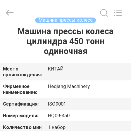
Machinery
Development
Limited
by
Share
Машина прессы колеса
Ltd.
All
Rights
Машина прессы колеса
ДОМ
Reserved.
цилиндра 450 тонн
ПРОДУКТЫ
одиночная
О
Место
КИТАЙ
происхождения:
НАС
Фирменное
Heqiang Machinery
наименование:
ПУТЕШЕСТВИЕ
Сертификация:
ISO9001
ФАБРИКИ
Номер модели:
HQ09-450
ПРОВЕРКА
Количество мин
1 набор