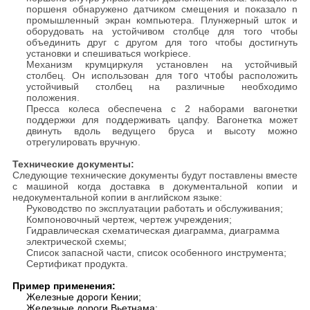
поршеня обнаружено датчиком смещения и показало n
промышленный экран компьютера. Плунжерный шток и
оборудовать на устойчивом столбце для того чтобы
объединить друг с другом для того чтобы достигнуть
установки и спешиваться workpiece.
Механизм крумциркуля установлен на устойчивый
столбец. Он использован для
того чтобы
расположить
устойчивый столбец на различные
необходимо
положения.
Пресса колеса обеспечена с 2 наборами вагонетки
поддержки для поддерживать цапфу. Вагонетка может
двинуть вдоль ведущего бруса и высоту можно
отрегулировать вручную.
Технические документы:
Следующие технические документы будут поставлены вместе
с машиной когда доставка в документальной копии и
недокументальной копии в английском языке:
Руководство по эксплуатации работать и обслуживания;
Компоновочный чертеж,
чертеж учреждения
;
Гидравлическая схематическая диаграмма, диаграмма
электрической схемы
;
Список запасной части, список особенного инструмента;
Сертификат продукта.
Пример применения:
Железные дороги Кении;
Железные дороги Вьетнама;