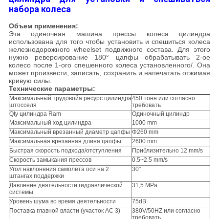
набора колеса
Объем применения:
Эта одиночная машина прессы колеса цилиндра
использована для того чтобы установить и спешиться колеса
железнодорожного wheelset подвижного состава. Для этого
нужно реверсирование 180° цапфы обрабатывать 2-ое
колесо после 1-ого спешенного колеса установленного/. Она
может произвести, записать, сохранить и напечатать отжимая
кривую силы.
Технические параметры:
Максимальный трудовойа ресурс цилиндра
450 тонн или согласно
штосселя
требовать
Qty цилиндра Ram
Одиночный цилиндр
Максимальный ход цилиндра
1000 mm
Максимальный врезанный диаметр цапфы
Φ260 mm
Максимальная врезанная длина цапфы
2600 mm
Быстрая скорость подхода/отступления
Приблизительно 12 mm/s
Скорость замыкания прессов
0.5~2.5 mm/s
Угол наклонения самолета оси на 2
30°
штангах поддержки
Давление деятельности гидравлической
31,5 MPa
системы
Уровень шума во время деятельности
75dB
Поставка главной власти (участок AC 3)
380V/50HZ или согласно
требовать