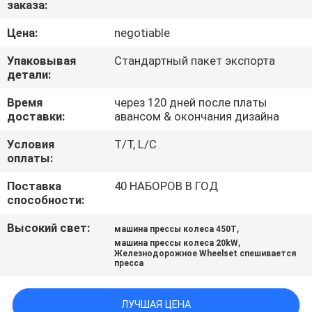
заказа:
КАЧЕСТВА
Цена:
negotiable
СВЯЖИТЕСЬ
Упаковывая
Стандартный пакет экспорта
МЫ
детали:
Время
через 120 дней после платы
доставки:
авансом & окончания дизайна
СПРОСИТЕ
ЦИТАТУ
Условия
T/T, L/C
оплаты:
Поставка
40 НАБОРОВ В ГОД
КАРТА
способности:
САЙТА
Высокий свет:
,
машина прессы колеса 450T
,
машина прессы колеса 20kW
PRIVACY
Железнодорожное Wheelset спешивается
пресса
POLICY
ЛУЧШАЯ ЦЕНА