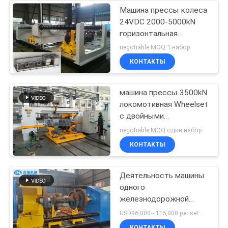
Машина прессы колеса
24VDC 2000-5000kN
горизонтальная
гидравлическая для
negotiable MOQ:1 набор
минирования
КОНТАКТЫ
машина прессы 3500kN
локомотивная Wheelset
с двойными
цилиндрами
negotiable MOQ:один набор
КОНТАКТЫ
Деятельность машины
одного
железнодорожной
прессы колеса
USD96,000~116,000 per set MOQ:1 набор
приспосабливая
КОНТАКТЫ