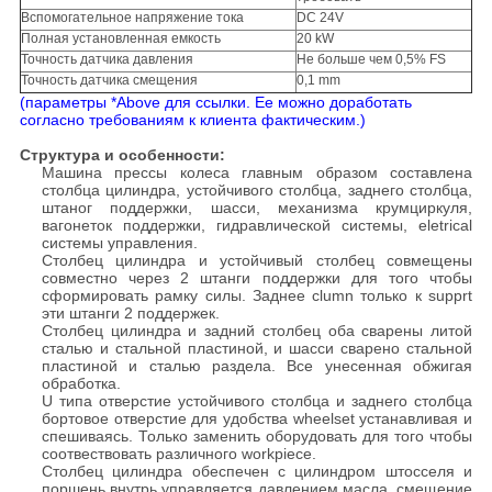
Вспомогательное напряжение тока
DC 24V
Полная установленная емкость
20 kW
Точность датчика давления
Не больше чем 0,5% FS
Точность датчика смещения
0,1 mm
(параметры *Above для ссылки. Ее можно доработать
согласно требованиям к клиента фактическим.)
Структура и особенности:
Машина прессы колеса главным образом составлена
столбца цилиндра, устойчивого столбца, заднего столбца,
штаног поддержки, шасси, механизма крумциркуля,
вагонеток поддержки, гидравлической системы, eletrical
системы управления.
Столбец цилиндра и устойчивый столбец совмещены
совместно через 2 штанги поддержки для того чтобы
сформировать рамку силы. Заднее clumn только к supprt
эти штанги 2 поддержек.
Столбец цилиндра и задний столбец оба сварены литой
сталью и стальной пластиной, и шасси сварено стальной
пластиной и сталью раздела. Все унесенная обжигая
обработка.
U типа отверстие устойчивого столбца и заднего столбца
бортовое отверстие для удобства wheelset устанавливая и
спешиваясь. Только заменить оборудовать для того чтобы
соотвествовать различного workpiece.
Столбец цилиндра обеспечен с цилиндром штосселя и
поршень внутрь управляется давлением масла. смещение