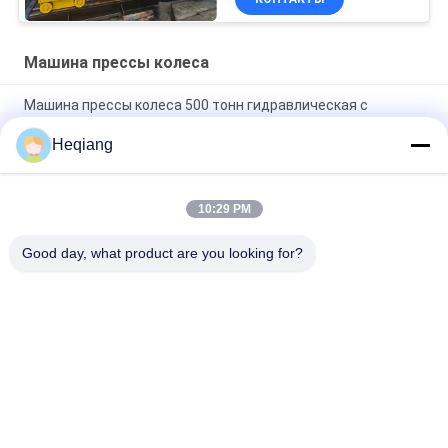
бортовая
Машина прессы колеса
Машина прессы колеса 500 тонн гидравлическая с
одиночным цилиндром конца
Heqiang
Двойная пресса колеса CNC цилиндра с располагать
центрового отверстия
10:29 PM
Верхняя раскрывая машина прессы колеса дизайна
5000kN
Good day, what product are you looking for?
Популярные категории
Все
Машина Прессы 
Пресса Wheelset
Колеса
Машина Прессы 
Машина 
Подшипника 
Гидравлической 