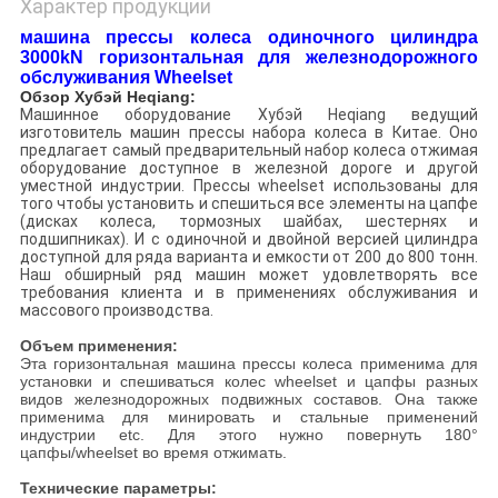
Характер продукции
машина прессы колеса одиночного цилиндра
3000kN горизонтальная для железнодорожного
обслуживания Wheelset
Обзор Хубэй Heqiang:
Машинное оборудование Хубэй Heqiang ведущий
изготовитель машин прессы набора колеса в Китае. Оно
предлагает самый предварительный набор колеса отжимая
оборудование доступное в железной дороге и другой
уместной индустрии. Прессы wheelset использованы для
того чтобы установить и спешиться все элементы на цапфе
(дисках колеса, тормозных шайбах, шестернях и
подшипниках). И с одиночной и двойной версией цилиндра
доступной для ряда варианта и емкости от 200 до 800 тонн.
Наш обширный ряд машин может удовлетворять все
требования клиента и в применениях обслуживания и
массового производства.
Объем применения:
Эта горизонтальная машина прессы колеса применима для
установки и спешиваться колес wheelset и цапфы разных
видов железнодорожных подвижных составов. Она также
применима для минировать и стальные применений
индустрии etc. Для этого нужно повернуть 180°
цапфы/wheelset во время отжимать.
Технические параметры: