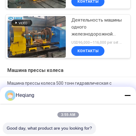
КОНТАКТЫ
Деятельность машины
одного
железнодорожной
прессы колеса
USD96,000~116,000 per set MOQ:1 набор
приспосабливая
КОНТАКТЫ
бортовая
Машина прессы колеса
Машина прессы колеса 500 тонн гидравлическая с
одиночным цилиндром конца
Heqiang
Двойная пресса колеса CNC цилиндра с располагать
центрового отверстия
3:55 AM
Верхняя раскрывая машина прессы колеса дизайна
5000kN
Good day, what product are you looking for?