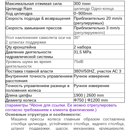
Максимальная отжимая сила
300 тонн
Цилиндр Ram
цилиндр Одно-конца
Ход цилиндра
0~900mm
Скорость подхода & возвращения
Приблизительно 20 mm/s
(регулируемых)
Скорость замыкания прессов
Приблизительно 3 mm/s
(регулируемого)
Угол наклонения самолета оси на
30°
2 штангах поддержки
Qty кронштейна
2 набора
Давление деятельности
31,5 MPa
гидравлической системы
Уровень шума во время
75dB
деятельности
Поставка главной власти
380V/50HZ, участок AC 3
Внутренняя точность управлением
Ручное измерение
расстояния
Точность управлением разнице в
Ручное измерение
положения колеса
Длина цапфы
1900 | 2600 mm
Диаметр колеса
Φ750 | Φ1200 mm
(параметры *Above для ссылки. Ее можно отрегулировать
согласно требованиям к клиента фактическим.)
Основные структура и особенности:
Машина прессы колеса главным образом составлена
столбца цилиндра, устойчивого столбца, заднего столбца,
штаног поддержки, шасси, механизма крумциркуля,