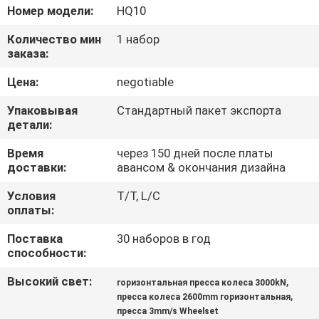
КАЧЕСТВА
Номер модели:
HQ10
Количество мин
1 набор
СВЯЖИТЕСЬ
заказа:
МЫ
Цена:
negotiable
Упаковывая
Стандартный пакет экспорта
СПРОСИТЕ
детали:
ЦИТАТУ
Время
через 150 дней после платы
доставки:
авансом & окончания дизайна
КАРТА
Условия
T/T, L/C
оплаты:
САЙТА
Поставка
30 наборов в год
способности:
PRIVACY
Высокий свет:
,
горизонтальная пресса колеса 3000kN
POLICY
,
пресса колеса 2600mm горизонтальная
пресса 3mm/s Wheelset