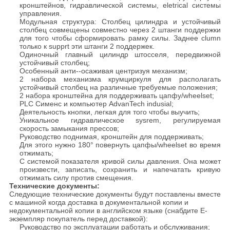
кронштейнов, гидравлической системы, eletrical системы
управления.
Модульная структура: Столбец цилиндра и устойчивый
столбец совмещены совместно через 2 штанги поддержки
для того чтобы сформировать рамку силы. Заднее clumn
только к supprt эти штанги 2 поддержек.
Одиночный главный цилиндр штосселя, передвижной
устойчивый столбец;
Особенный анти--осаживая центризуя механизм;
2 набора механизма крумциркуля для располагать
устойчивый столбец на различные требуемые положения;
2 набора кронштейна для поддерживать цапфу/wheelset;
PLC Сименс и компьютер AdvanTech indusial;
Деятельность кнопки, легкая для того чтобы выучить;
Уникальное гидравлическое sysrem, регулируемая
скорость замыкания прессов;
Руководство поднимая, кронштейн для поддерживать;
Для этого нужно 180° повернуть цапфы/wheelset во время
отжимать;
С системой показателя кривой силы давления. Она может
произвести, записать, сохранить и напечатать кривую
отжимать силу против смещения.
Технические документы:
Следующие технические документы будут поставлены вместе
с машиной когда доставка в документальной копии и
недокументальной копии в английском языке (снабдите E-
экземпляр покупатель перед доставкой):
Руководство по эксплуатации работать и обслуживания;