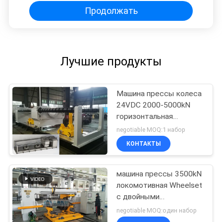
Продолжать
Лучшие продукты
Машина прессы колеса
24VDC 2000-5000kN
горизонтальная
гидравлическая для
negotiable MOQ:1 набор
минирования
КОНТАКТЫ
машина прессы 3500kN
локомотивная Wheelset
с двойными
цилиндрами
negotiable MOQ:один набор