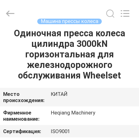
Machinery
Development
Limited
by
Share
Машина прессы колеса
Ltd.
All
Rights
Одиночная пресса колеса
ДОМ
Reserved.
цилиндра 3000kN
ПРОДУКТЫ
горизонтальная для
железнодорожного
О
обслуживания Wheelset
НАС
Место
КИТАЙ
происхождения:
ПУТЕШЕСТВИЕ
ФАБРИКИ
Фирменное
Heqiang Machinery
наименование:
ПРОВЕРКА
Сертификация:
ISO9001