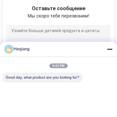
КАЧЕСТВА
Оставьте сообщение
Мы скоро тебе перезвоним!
СВЯЖИТЕСЬ
МЫ
СПРОСИТЕ
Heqiang
ЦИТАТУ
6:22 PM
КАРТА
Good day, what product are you looking for?
САЙТА
Популярные категории
Все
PRIVACY
Машина Прессы 
POLICY
Пресса Wheelset
Колеса