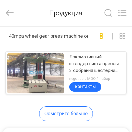
Machinery
Development
Limited
Продукция
by
Share
Ltd.
All
Rights
ДОМ
Reserved.
40mpa wheel gear press machine онлайн производств
ПРОДУКТЫ
Локомотивный
штендер винта прессы
О
3 собрания шестерни
НАС
100T Wheelset
negotiable MOQ:1 набор
КОНТАКТЫ
ПУТЕШЕСТВИЕ
ФАБРИКИ
Осмотрите больше
ПРОВЕРКА